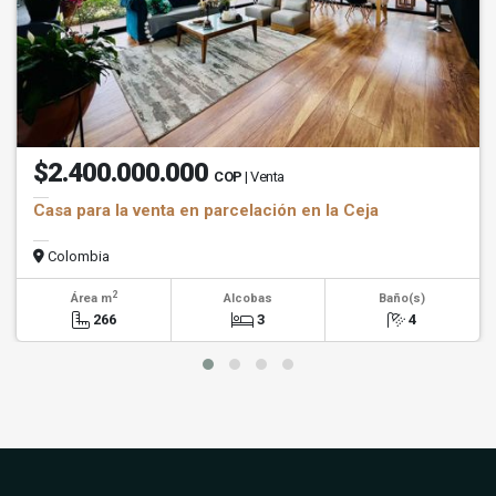
$2.400.000.000
COP
| Venta
Casa para la venta en parcelación en la Ceja
Colombia
2
Área m
Alcobas
Baño(s)
266
3
4