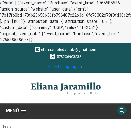
{ "data": [ { "event_name": "Purchase", "event_time": 1765585586,
"action_source": "website", "user_data": { "em": [
"7b17fb0bd173f625b58636fb796407c22b3d16fc78302d79f0fd30c2fc
], "ph": [ null ] }, "attribution_data": { "attribution_share": "0.3" },
"custom_data": { "currency": "USD", "value": "142.52" },
"original_event_data": { "event_name": "Purchase", "event_time":
1765585586 } } ] }
elianapropiedadraiz@gmail.com
573206963532
Select Language
▼
MENÚ
Inicio