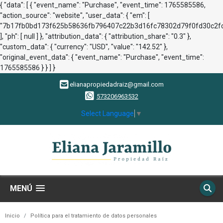
{ "data": [ { "event_name": "Purchase", "event_time": 1765585586,
"action_source": "website", "user_data": { "em": [
"7b17fb0bd173f625b58636fb796407c22b3d16fc78302d79f0fd30c2fc
], "ph": [ null ] }, "attribution_data": { "attribution_share": "0.3" },
"custom_data": { "currency": "USD", "value": "142.52" },
"original_event_data": { "event_name": "Purchase", "event_time":
1765585586 } } ] }
elianapropiedadraiz@gmail.com
573206963532
Select Language
▼
MENÚ
Inicio
Política para el tratamiento de datos personales