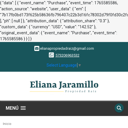
{ "data": [ { "event_name": "Purchase", "event_time": 1765585586,
"action_source": "website", "user_data": { "em": [
"7b17fb0bd173f625b58636fb796407c22b3d16fc78302d79f0fd30c2fc
], "ph": [ null ] }, "attribution_data": { "attribution_share": "0.3" },
"custom_data": { "currency": "USD", "value": "142.52" },
"original_event_data": { "event_name": "Purchase", "event_time":
1765585586 } } ] }
elianapropiedadraiz@gmail.com
573206963532
Select Language
▼
MENÚ
Inicio