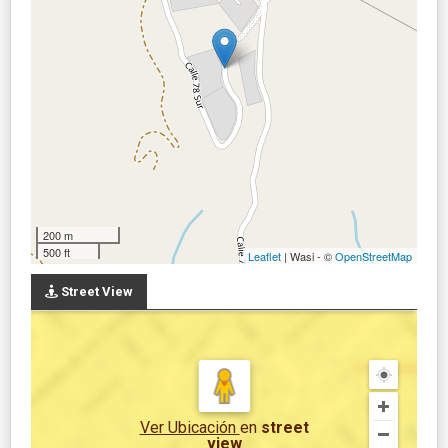
200 m
500 ft
Leaflet
| Wasi - ©
OpenStreetMap
Street View
Ver Ubicación
en
street
view