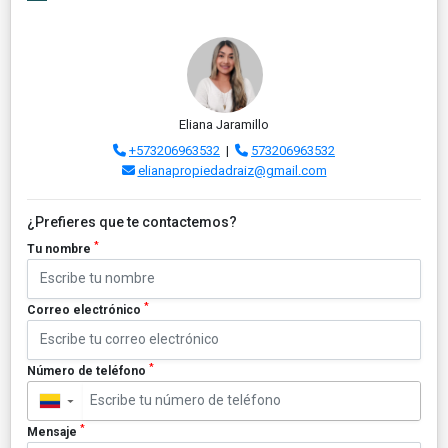
Eliana Jaramillo
+573206963532
|
573206963532
elianapropiedadraiz@gmail.com
¿Prefieres que te contactemos?
*
Tu nombre
*
Correo electrónico
*
Número de teléfono
▼
*
Mensaje