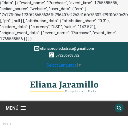
{ "data": [ { "event_name": "Purchase", "event_time": 1765585586,
"action_source": "website", "user_data": { "em": [
"7b17fb0bd173f625b58636fb796407c22b3d16fc78302d79f0fd30c2fc
], "ph": [ null ] }, "attribution_data": { "attribution_share": "0.3" },
"custom_data": { "currency": "USD", "value": "142.52" },
"original_event_data": { "event_name": "Purchase", "event_time":
1765585586 } } ] }
elianapropiedadraiz@gmail.com
573206963532
Select Language
▼
MENÚ
Inicio