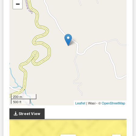
−
200 m
500 ft
Leaflet
| Wasi - ©
OpenStreetMap
Street View