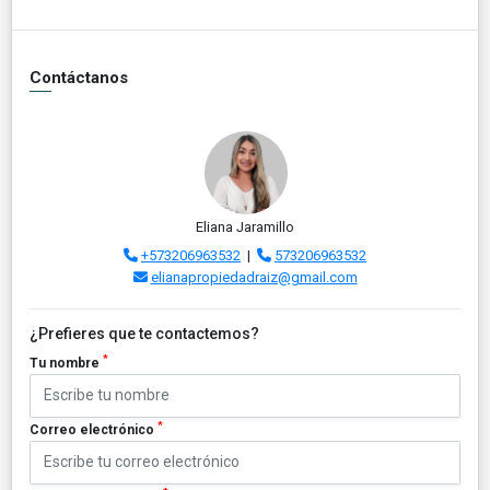
Contáctanos
Eliana Jaramillo
+573206963532
|
573206963532
elianapropiedadraiz@gmail.com
¿Prefieres que te contactemos?
*
Tu nombre
*
Correo electrónico