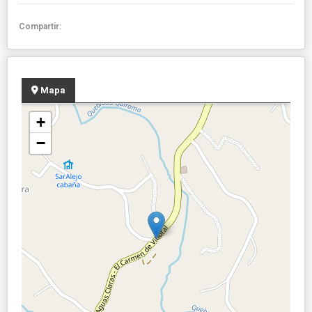
Compartir:
Mapa
+
−