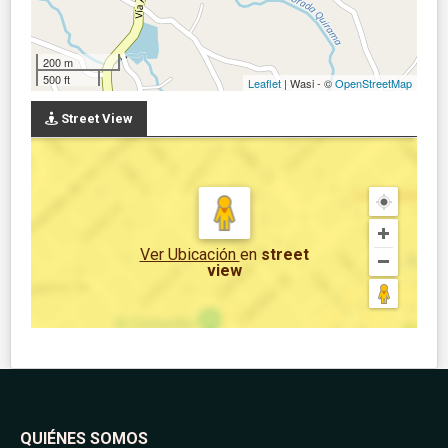
200 m
500 ft
Leaflet
| Wasi - ©
OpenStreetMap
Street View
Ver Ubicación
en
street
view
QUIÉNES SOMOS