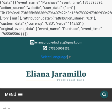
{ "data": [ { "event_name": "Purchase", "event_time": 1765585586,
"action_source": "website", "user_data": { "em": [
"7b17fb0bd173f625b58636fb796407c22b3d16fc78302d79f0fd30c2fc
], "ph": [ null ] }, "attribution_data": { "attribution_share": "0.3" },
"custom_data": { "currency": "USD", "value": "142.52" },
"original_event_data": { "event_name": "Purchase", "event_time":
1765585586 } } ] }
elianapropiedadraiz@gmail.com
573206963532
Select Language
▼
MENÚ
Inicio